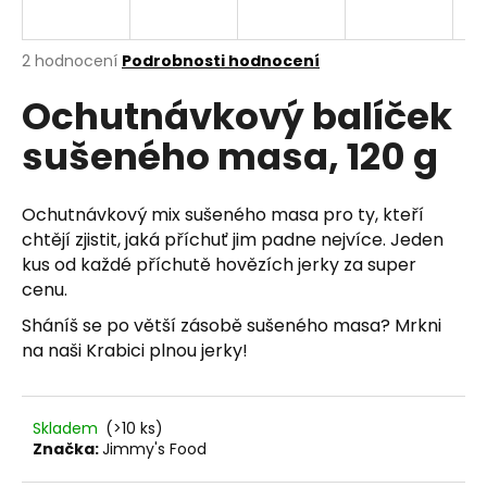
a
j
Průměrné
2 hodnocení
Podrobnosti hodnocení
í
hodnocení
Ochutnávkový balíček
produktu
t
je
?
sušeného masa, 120 g
5,0
z
5
hvězdiček.
Ochutnávkový mix sušeného masa pro ty, kteří
chtějí zjistit, jaká příchuť jim padne nejvíce. Jeden
HLEDAT
kus od každé příchutě hovězích jerky za super
cenu.
Sháníš se po větší zásobě sušeného masa? Mrkni
D
na naši
Krabici plnou jerky
!
o
p
o
Skladem
(>10 ks)
r
Značka:
Jimmy's Food
u