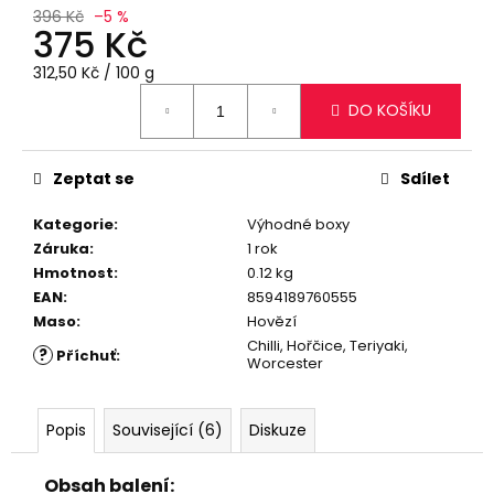
č
396 Kč
–5 %
u
375 Kč
j
Měrná
e
312,50 Kč / 100 g
cena:
m
DO KOŠÍKU
e
Zeptat se
Sdílet
SUŠENÉ
HOVĚZÍ
Kategorie
:
Výhodné boxy
MASO
S
Záruka
:
1 rok
PŘÍCHUTÍ
Hmotnost
:
0.12 kg
HOŘČICE,
EAN
:
8594189760555
25
G
Maso
:
Hovězí
Chilli, Hořčice, Teriyaki,
85
?
Příchuť
:
Worcester
Kč
Původně:
89
Kč
Popis
Související (6)
Diskuze
Obsah balení: