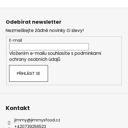
Z
á
Odebírat newsletter
p
Nezmeškejte žádné novinky či slevy!
a
t
E-mail
í
Vložením e-mailu souhlasíte s
podmínkami
ochrany osobních údajů
PŘIHLÁSIT SE
Kontakt
jimmy
@
jimmysfood.cz
+420739256523