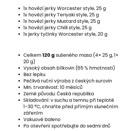
1x
hovězí jerky Worcester style, 25 g
1x
hovězí jerky Teriyaki style, 25 g
1x
hovězí jerky Mustard style, 25 g
1x
hovězí jerky Chilli style, 25 g
1x
jerky tyčinky Worcester style, 20 g
Celkem
120 g
sušeného masa (4× 25 g, 1×
20 g)
Vysoký obsah bílkovin (65 % hmotnosti)
Bez lepku
Pečlivá ruční výroba z českých surovin
Min. trvanlivost: 10 měsíců
Země původu: Česká republika
Skladování: v suchu a temnu při teplotě
1–30 °C, chraňte před přímým slunečním
zářením
Vakuově baleno
Po otevření spotřebujte do sedmi dnů