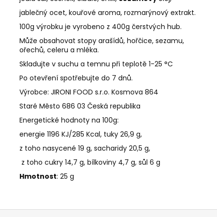
jablečný ocet, kouřové aroma, rozmarýnový extrakt.
100g výrobku je vyrobeno z 400g čerstvých hub.
Může obsahovat stopy arašídů, hořčice, sezamu,
ořechů, celeru a mléka.
Skladujte v suchu a temnu při teplotě 1-25 °C
Po otevření spotřebujte do 7 dnů.
Výrobce: JIRONI FOOD s.r.o. Kosmova 864
Staré Město 686 03 Česká republika
Energetické hodnoty na 100g:
energie 1196 KJ/285 Kcal, tuky 26,9 g,
z toho nasycené 19 g, sacharidy 20,5 g,
z toho cukry 14,7 g, bílkoviny 4,7 g, sůl 6 g
Hmotnost
: 25 g
Z