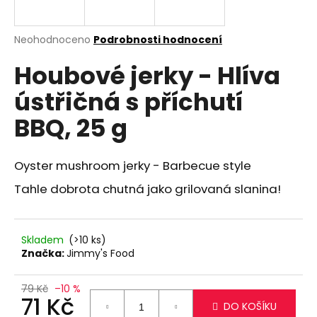
a
j
Průměrné
Neohodnoceno
Podrobnosti hodnocení
í
hodnocení
Houbové jerky - Hlíva
produktu
t
je
?
ústřičná s příchutí
0,0
z
BBQ, 25 g
5
hvězdiček.
Oyster mushroom jerky - Barbecue style
HLEDAT
Tahle dobrota chutná jako grilovaná slanina!
D
o
Skladem
(>10 ks)
Značka:
Jimmy's Food
p
o
r
79 Kč
–10 %
71 Kč
u
DO KOŠÍKU