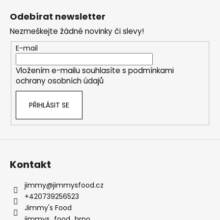
á
Odebírat newsletter
p
Nezmeškejte žádné novinky či slevy!
a
t
E-mail
í
Vložením e-mailu souhlasíte s
podmínkami
ochrany osobních údajů
PŘIHLÁSIT SE
Kontakt
jimmy
@
jimmysfood.cz
+420739256523
Jimmy's Food
jimmys_food_brno