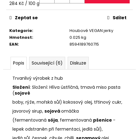
č
Měrná
284 Kč / 100 g
u
cena:
j
Zeptat se
Sdílet
e
m
Kategorie
:
Houbové VEGAN jerky
e
Hmotnost
:
0.025 kg
EAN
:
8594189760715
JERKY
TYČINKY
Popis
Související (6)
Diskuze
S
PŘÍCHUTÍ
WORCESTER
Trvanlivý výrobek z hub
VE
SKLENICI,
Složení
: Složení: Hlíva ústřičná, tmavá miso pasta
200
(
sojové
G
boby, rýže, mořská sůl) kokosový olej, třtinový cukr,
620
Kč
javorový sirup,
sojová
omáčka
Původně:
660
(fermentovaná
sója
, fermentovaná
pšenice
-
Kč
lepek odstraněn při fermentaci, jedlá sůl),
jedlá sůl, česnek, cibule, chilli,
sezamový
olej,