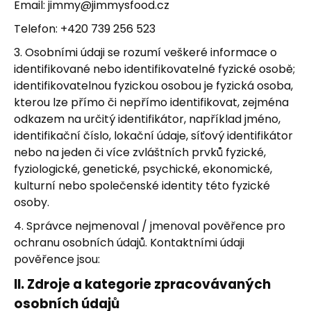
Email: jimmy@jimmysfood.cz
a
Telefon: +420 739 256 523
j
í
3. Osobními údaji se rozumí veškeré informace o
t
identifikované nebo identifikovatelné fyzické osobě;
identifikovatelnou fyzickou osobou je fyzická osoba,
?
kterou lze přímo či nepřímo identifikovat, zejména
odkazem na určitý identifikátor, například jméno,
identifikační číslo, lokační údaje, síťový identifikátor
nebo na jeden či více zvláštních prvků fyzické,
HLEDAT
fyziologické, genetické, psychické, ekonomické,
kulturní nebo společenské identity této fyzické
osoby.
D
4. Správce nejmenoval / jmenoval pověřence pro
o
ochranu osobních údajů. Kontaktními údaji
p
pověřence jsou:
o
r
II.
Zdroje a kategorie zpracovávaných
u
osobních údajů