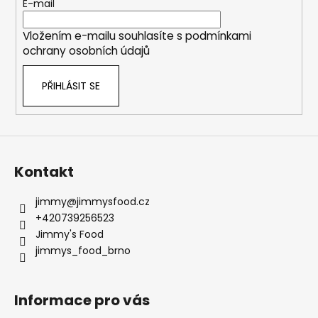
t
E-mail
í
Vložením e-mailu souhlasíte s
podmínkami
ochrany osobních údajů
PŘIHLÁSIT SE
Kontakt
jimmy
@
jimmysfood.cz
+420739256523
Jimmy's Food
jimmys_food_brno
Informace pro vás