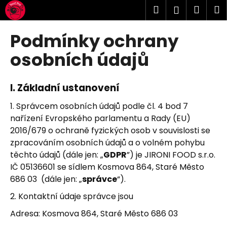
K
Přejít
Hledat
Náku
M
Přihlášen
na
o
obsah
Zpět
Zpět
košík
š
Podmínky ochrany
í
C
osobních údajů
k
o
p
I.
Základní ustanovení
o
t
1. Správcem osobních údajů podle čl. 4 bod 7
nařízení Evropského parlamentu a Rady (EU)
ř
2016/679 o ochraně fyzických osob v souvislosti se
e
zpracováním osobních údajů a o volném pohybu
b
těchto údajů (dále jen: „
GDPR
”) je JIRONI FOOD s.r.o.
u
IČ 05136601 se sídlem Kosmova 864, Staré Město
j
686 03 (dále jen: „
správce
“).
e
2. Kontaktní údaje správce jsou
t
e
Adresa: Kosmova 864, Staré Město 686 03
n