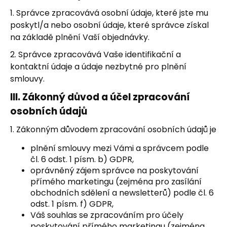
č
u
1. Správce zpracovává osobní údaje, které jste mu
j
poskytl/a nebo osobní údaje, které správce získal
e
na základě plnění Vaší objednávky.
m
2. Správce zpracovává Vaše identifikační a
e
kontaktní údaje a údaje nezbytné pro plnění
smlouvy.
SUŠENÉ
HOVĚZÍ
III.
Zákonný důvod a účel zpracování
MASO
osobních údajů
S
PŘÍCHUTÍ
1. Zákonným důvodem zpracování osobních údajů je
WORCESTER,
25
G
plnění smlouvy mezi Vámi a správcem podle
čl. 6 odst. 1 písm. b) GDPR,
85
Kč
oprávněný zájem správce na poskytování
Původně:
přímého marketingu (zejména pro zasílání
89
obchodních sdělení a newsletterů) podle čl. 6
Kč
odst. 1 písm. f) GDPR,
Váš souhlas se zpracováním pro účely
poskytování přímého marketingu (zejména