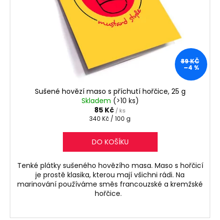
89 KČ
–4 %
Sušené hovězí maso s příchutí hořčice, 25 g
Skladem
(>10 ks)
85 Kč
/ ks
Měrná
340 Kč / 100 g
cena:
DO KOŠÍKU
Tenké plátky sušeného hovězího masa. Maso s hořčicí
je prostě klasika, kterou mají všichni rádi. Na
marinování používáme směs francouzské a kremžské
hořčice.