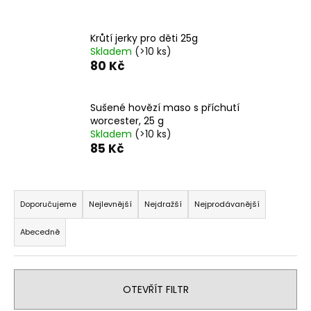
a
j
Krůtí jerky pro děti 25g
í
Skladem
(>10 ks)
80 Kč
t
?
Sušené hovězí maso s příchutí
worcester, 25 g
Skladem
(>10 ks)
85 Kč
HLEDAT
Ř
a
Doporučujeme
Nejlevnější
Nejdražší
Nejprodávanější
D
z
Abecedně
o
e
p
n
o
í
r
OTEVŘÍT FILTR
p
u