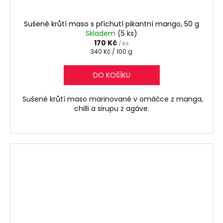
Sušené krůtí maso s příchutí pikantní mango, 50 g
Skladem
(5 ks)
170 Kč
/ ks
Měrná
340 Kč / 100 g
cena:
DO KOŠÍKU
Sušené krůtí maso marinované v omáčce z manga,
chilli a sirupu z agáve.