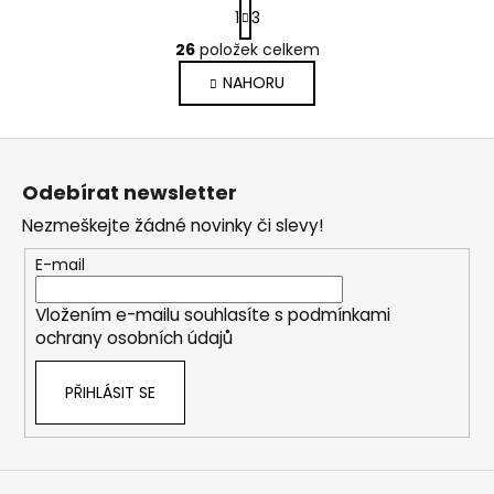
S
1
3
t
O
r
26
položek celkem
v
á
NAHORU
l
n
k
á
o
d
Z
v
a
á
á
c
Odebírat newsletter
n
p
í
í
Nezmeškejte žádné novinky či slevy!
p
a
r
t
E-mail
v
í
k
Vložením e-mailu souhlasíte s
podmínkami
y
ochrany osobních údajů
v
ý
PŘIHLÁSIT SE
p
i
s
u