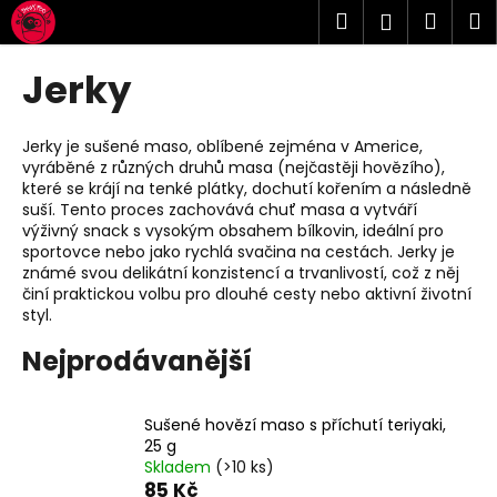
K
Přejít
Hledat
Náku
M
Přihlášen
na
o
obsah
Zpět
Zpět
košík
š
Jerky
í
C
k
o
Jerky je sušené maso, oblíbené zejména v Americe,
vyráběné z různých druhů masa (nejčastěji hovězího),
p
které se krájí na tenké plátky, dochutí kořením a následně
o
suší. Tento proces zachovává chuť masa a vytváří
t
výživný snack s vysokým obsahem bílkovin, ideální pro
sportovce nebo jako rychlá svačina na cestách. Jerky je
ř
známé svou delikátní konzistencí a trvanlivostí, což z něj
e
činí praktickou volbu pro dlouhé cesty nebo aktivní životní
styl.
b
u
Nejprodávanější
j
e
Sušené hovězí maso s příchutí teriyaki,
t
25 g
e
Skladem
(>10 ks)
85 Kč
n