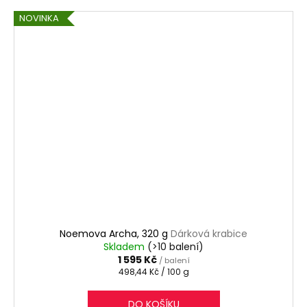
NOVINKA
Noemova Archa, 320 g
Dárková krabice
Skladem
(>10 balení)
1 595 Kč
/ balení
Měrná
498,44 Kč / 100 g
cena:
DO KOŠÍKU