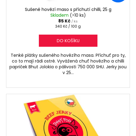
Sušené hovězí maso s příchutí chilli, 25 g
Skladem
(>10 ks)
85 Kč
/ ks
Měrná
340 Kč / 100 g
cena:
DO KOŠÍKU
Tenké plátky sušeného hovězího masa. Příchuť pro ty,
co to mají rádi ostré. Vyvážená chuť hovězího a chilli
papriček Bhut Jolokia o pálivosti 750 000 SHU. Jerky jsou
v 25...