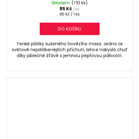
Skladem
(>10 ks)
85 Kč
/ ks
Měrná
85 Kč / 1 ks
cena:
DO KOŠÍKU
Tenké plátky sušeného hovězího masa. Jedna ze
světově nejoblíbenějších příchutí, lehce nakyslá chuť
díky jablečné šťávě s jemnou pepřovou pálivostí.