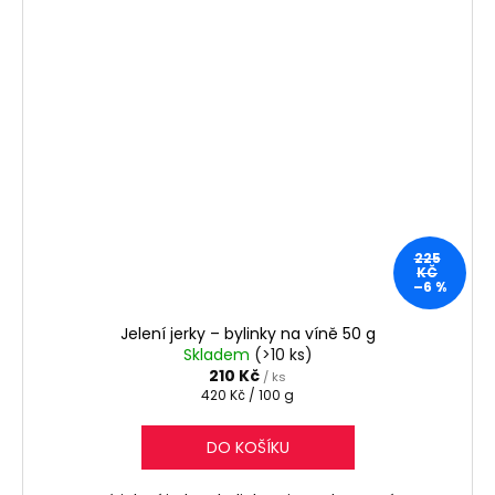
225
KČ
–6 %
Jelení jerky – bylinky na víně 50 g
Skladem
(>10 ks)
210 Kč
/ ks
Měrná
420 Kč / 100 g
cena:
DO KOŠÍKU