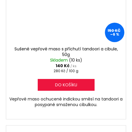
150 KČ
–6 %
Sušené vepřové maso s příchutí tandoori a cibule,
50g
Skladem
(10 ks)
140 Kč
/ ks
Měrná
280 Kč / 100 g
cena:
DO KOŠÍKU
Vepřové maso ochucené indickou směsí na tandoori a
posypané smaženou cibulkou.