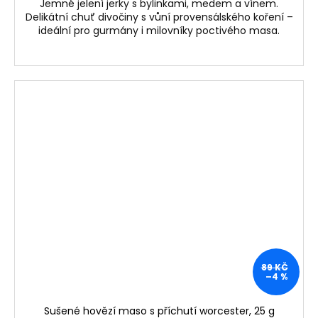
Jemné jelení jerky s bylinkami, medem a vínem.
Delikátní chuť divočiny s vůní provensálského koření –
ideální pro gurmány i milovníky poctivého masa.
89 KČ
–4 %
Sušené hovězí maso s příchutí worcester, 25 g