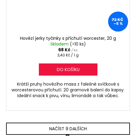
72 KČ
–5 %
Hovězí jerky tyčinky s příchutí worcester, 20 g
Skladem
(>10 ks)
68 Kč
/ ks
Měrná
3,40 Kč / 1 g
cena:
DO KOŠÍKU
Krátší pruhy hovězího masa z falešné svíčkové s
worcesterovou příchutí. 20 gramové balení do kapsy.
Ideální snack k pivu, vínu, limonádě a tak vůbec.
NAČÍST 9 DALŠÍCH