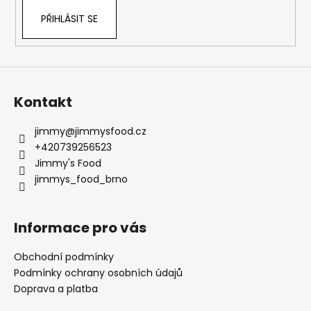
k
PŘIHLÁSIT SE
y
v
ý
p
i
s
Kontakt
u
jimmy
@
jimmysfood.cz
+420739256523
Jimmy's Food
jimmys_food_brno
Informace pro vás
Obchodní podmínky
Podmínky ochrany osobních údajů
Doprava a platba