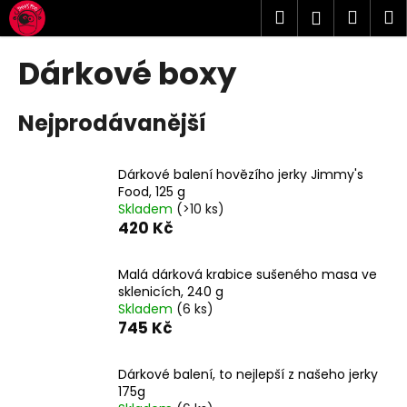
K
Přejít
Hledat
Náku
M
Přihlášen
na
o
obsah
Zpět
Zpět
košík
š
Dárkové boxy
í
C
k
Nejprodávanější
o
p
o
Dárkové balení hovězího jerky Jimmy's
t
Food, 125 g
Skladem
(>10 ks)
ř
420 Kč
e
b
Malá dárková krabice sušeného masa ve
u
sklenicích, 240 g
j
Skladem
(6 ks)
745 Kč
e
t
Dárkové balení, to nejlepší z našeho jerky
e
175g
n