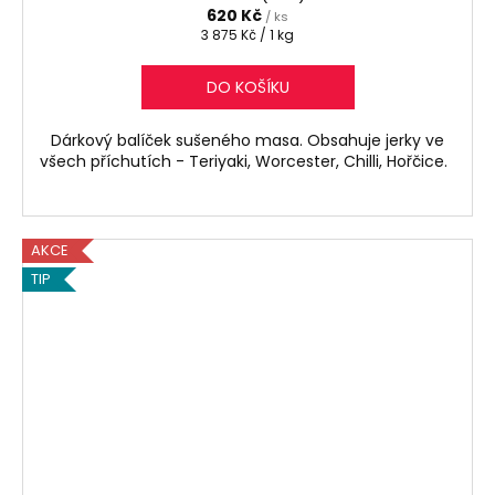
620 Kč
/ ks
Měrná
3 875 Kč / 1 kg
cena:
DO KOŠÍKU
Dárkový balíček sušeného masa. Obsahuje jerky ve
všech příchutích - Teriyaki, Worcester, Chilli, Hořčice.
AKCE
TIP