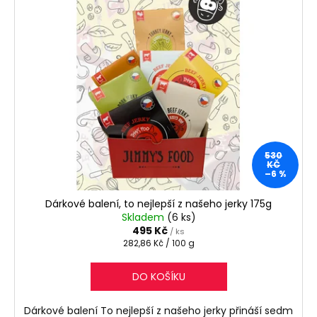
530
KČ
–6 %
Dárkové balení, to nejlepší z našeho jerky 175g
Skladem
(6 ks)
495 Kč
/ ks
Měrná
282,86 Kč / 100 g
cena:
DO KOŠÍKU
Dárkové balení To nejlepší z našeho jerky přináší sedm