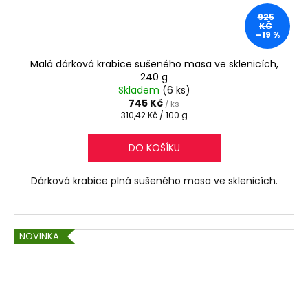
925
KČ
–19 %
Malá dárková krabice sušeného masa ve sklenicích,
240 g
Skladem
(6 ks)
745 Kč
/ ks
Měrná
310,42 Kč / 100 g
cena:
DO KOŠÍKU
Dárková krabice plná sušeného masa ve sklenicích.
NOVINKA