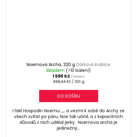
Noemova Archa, 320 g
Dárková krabice
Skladem
(>10 balení)
1 595 Kč
/ balení
Měrná
498,44 Kč / 100 g
cena:
DO KOŠÍKU
I řekl Hospodin Noemu: ,,...a vezmi k sobě do Archy ze
všech zvířat po páru. Noe tak učinil, a z kapacitních
důvodů z nich udělal jerky. Noemova archa je
jedinečný...