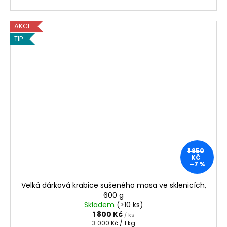
AKCE
TIP
1 950
KČ
–7 %
Velká dárková krabice sušeného masa ve sklenicích,
600 g
Skladem
(>10 ks)
1 800 Kč
/ ks
Měrná
3 000 Kč / 1 kg