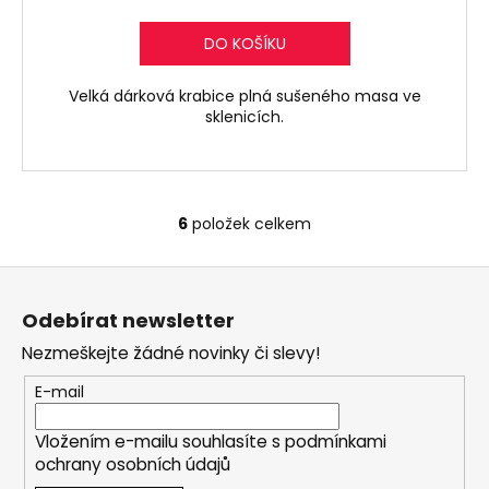
cena:
DO KOŠÍKU
Velká dárková krabice plná sušeného masa ve
sklenicích.
6
položek celkem
O
v
Z
l
á
á
Odebírat newsletter
d
p
a
Nezmeškejte žádné novinky či slevy!
a
c
t
E-mail
í
í
p
Vložením e-mailu souhlasíte s
podmínkami
r
ochrany osobních údajů
v