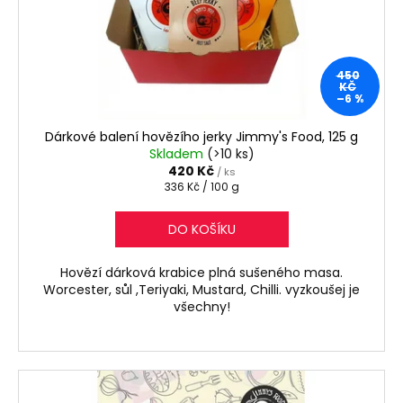
č
o
u
d
j
e
u
450
m
k
KČ
e
–6 %
t
ů
Dárkové balení hovězího jerky Jimmy's Food, 125 g
HOVĚZÍ
Skladem
(>10 ks)
JERKY
420 Kč
/ ks
TYČINKY
Měrná
336 Kč / 100 g
S
cena:
PŘÍCHUTÍ
DO KOŠÍKU
WORCESTER,
50
G
Hovězí dárková krabice plná sušeného masa.
175
Worcester, sůl ,Teriyaki, Mustard, Chilli. vyzkoušej je
Kč
všechny!
Původně:
180
Kč