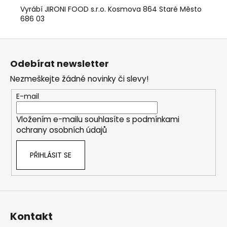
Vyrábí JIRONI FOOD s.r.o. Kosmova 864 Staré Město
686 03
Z
á
Odebírat newsletter
p
Nezmeškejte žádné novinky či slevy!
a
t
E-mail
í
Vložením e-mailu souhlasíte s
podmínkami
ochrany osobních údajů
PŘIHLÁSIT SE
Kontakt