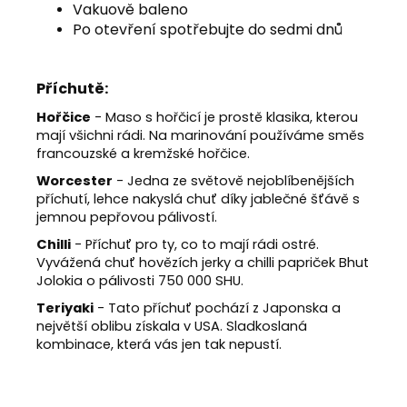
Vakuově baleno
Po otevření spotřebujte do sedmi dnů
Příchutě:
Hořčice
- Maso s hořčicí je prostě klasika, kterou
mají všichni rádi. Na marinování používáme směs
francouzské a kremžské hořčice.
Worcester
- Jedna ze světově nejoblíbenějších
příchutí, lehce nakyslá chuť díky jablečné šťávě s
jemnou pepřovou pálivostí.
Chilli
- Příchuť pro ty, co to mají rádi ostré.
Vyvážená chuť hovězích jerky a chilli papriček Bhut
Jolokia o pálivosti 750 000 SHU.
Teriyaki
- Tato příchuť pochází z Japonska a
největší oblibu získala v USA. Sladkoslaná
kombinace, která vás jen tak nepustí.