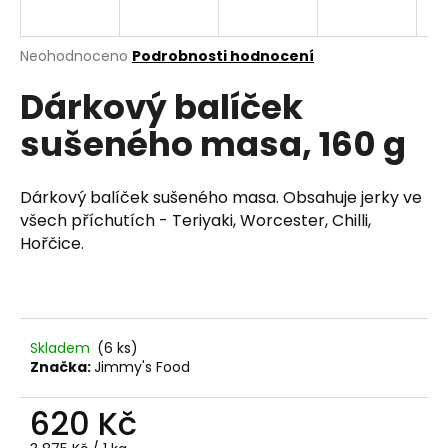
a
j
Průměrné
Neohodnoceno
Podrobnosti hodnocení
í
hodnocení
Dárkový balíček
produktu
t
je
?
sušeného masa, 160 g
0,0
z
5
hvězdiček.
Dárkový balíček sušeného masa. Obsahuje jerky ve
všech příchutích - Teriyaki, Worcester, Chilli,
HLEDAT
Hořčice.
D
o
Skladem
(6 ks)
p
Značka:
Jimmy's Food
o
r
620 Kč
u
Měrná