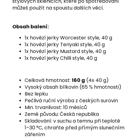
stylových sklenicích, které po spotřebování
můžeš použít na spoustu dalších věcí.
Obsah balení:
1x
hovězí jerky Worcester style, 40 g
1x
hovězí jerky Teriyaki style, 40 g
1x
hovězí jerky Mustard style, 40 g
1x
hovězí jerky Chilli style, 40 g
Celková hmotnost:
160 g
(4x 40 g)
Vysoký obsah bílkovin (65 % hmotnosti)
Bez lepku
Pečlivá ruční výroba z českých surovin
Min. trvanlivost: 10 měsíců
Země původu: Česká republika
Skladování: v suchu a temnu při teplotě
1–30 °C, chraňte před přímým slunečním
zářením