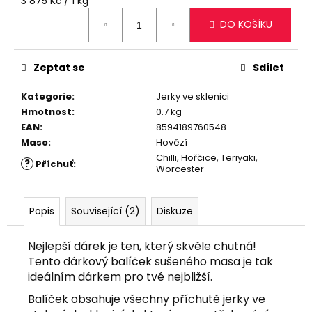
č
3 875 Kč / 1 kg
cena:
u
DO KOŠÍKU
j
e
m
Zeptat se
Sdílet
e
Kategorie
:
Jerky ve sklenici
Hmotnost
:
0.7 kg
HOVĚZÍ
EAN
:
8594189760548
JERKY
TYČINKY
Maso
:
Hovězí
S
Chilli, Hořčice, Teriyaki,
?
Příchuť
:
PŘÍCHUTÍ
Worcester
WORCESTER,
50
G
Popis
Související (2)
Diskuze
175
Kč
Původně:
Nejlepší dárek je ten, který skvěle chutná!
180
Tento dárkový balíček sušeného masa je tak
Kč
ideálním dárkem pro tvé nejbližší.
Balíček obsahuje všechny příchutě jerky ve