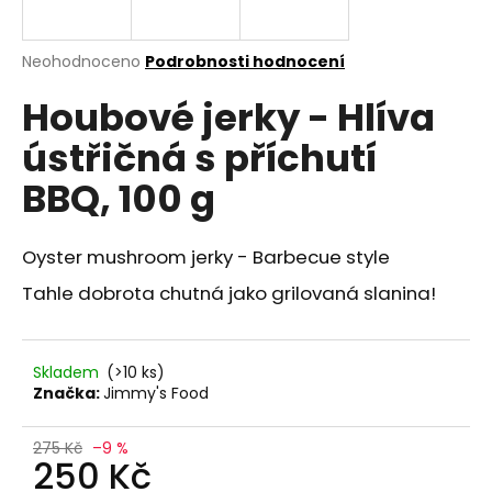
a
j
Průměrné
Neohodnoceno
Podrobnosti hodnocení
í
hodnocení
Houbové jerky - Hlíva
produktu
t
je
?
ústřičná s příchutí
0,0
z
BBQ, 100 g
5
hvězdiček.
Oyster mushroom jerky - Barbecue style
HLEDAT
Tahle dobrota chutná jako grilovaná slanina!
D
o
Skladem
(>10 ks)
Značka:
Jimmy's Food
p
o
r
275 Kč
–9 %
250 Kč
u