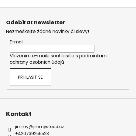
Z
á
Odebírat newsletter
p
Nezmeškejte žádné novinky či slevy!
a
t
E-mail
í
Vložením e-mailu souhlasíte s
podmínkami
ochrany osobních údajů
PŘIHLÁSIT SE
Kontakt
jimmy
@
jimmysfood.cz
+420739256523