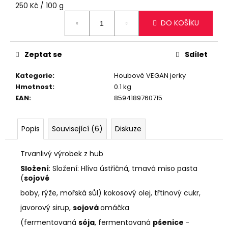
č
Měrná
250 Kč / 100 g
u
cena:
j
DO KOŠÍKU
e
m
Zeptat se
Sdílet
e
Kategorie
:
Houbové VEGAN jerky
KRŮTÍ
Hmotnost
:
0.1 kg
JERKY
EAN
:
8594189760715
PRO
DĚTI
25G
Popis
Související (6)
Diskuze
80
Kč
Trvanlivý výrobek z hub
Složení
: Složení: Hlíva ústřičná, tmavá miso pasta
(
sojové
boby, rýže, mořská sůl) kokosový olej, třtinový cukr,
javorový sirup,
sojová
omáčka
(fermentovaná
sója
, fermentovaná
pšenice
-