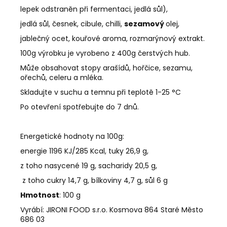
lepek odstraněn při fermentaci, jedlá sůl),
jedlá sůl, česnek, cibule, chilli,
sezamový
olej,
jablečný ocet, kouřové aroma, rozmarýnový extrakt.
100g výrobku je vyrobeno z 400g čerstvých hub.
Může obsahovat stopy arašídů, hořčice, sezamu,
ořechů, celeru a mléka.
Skladujte v suchu a temnu při teplotě 1-25 °C
Po otevření spotřebujte do 7 dnů.
Energetické hodnoty na 100g:
energie 1196 KJ/285 Kcal, tuky 26,9 g,
z toho nasycené 19 g, sacharidy 20,5 g,
z toho cukry 14,7 g, bílkoviny 4,7 g, sůl 6 g
Hmotnost
: 100 g
Vyrábí: JIRONI FOOD s.r.o. Kosmova 864 Staré Město
686 03