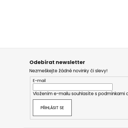
Z
á
Odebírat newsletter
p
Nezmeškejte žádné novinky či slevy!
a
t
E-mail
í
Vložením e-mailu souhlasíte s
podmínkami o
PŘIHLÁSIT SE