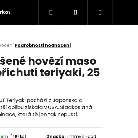
Hledat
Přihlášení
Nákupní
rkové balíčky
Kontakt
Velkoobchodní prode
košík
rné
nocení
Podrobnosti hodnocení
cení
šené hovězí maso
ktu
příchutí teriyaki, 25
ček.
uť Teriyaki pochází z Japonska a
tší oblibu získala v USA. Sladkoslaná
nace, která tě jen tak nepustí.
Následující
adem
(>10 ks)
Značka:
Jimmy's Food