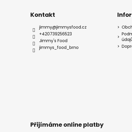
Kontakt
Info
jimmy
@
jimmysfood.cz
Obch
+420739256523
Podm
údaj
Jimmy's Food
Dopr
jimmys_food_brno
Přijímáme online platby