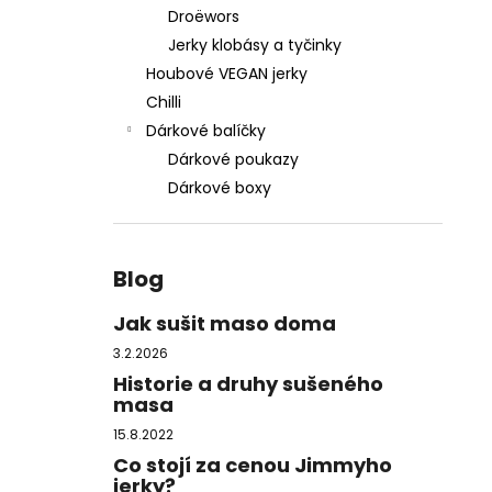
MEGA ZÁSOBA SUŠENÉHO MASA, 1 KG
-
l
Droëwors
DOPRAVA ZDARMA
Jerky klobásy a tyčinky
2 950 Kč
Původně:
3 300 Kč
Houbové VEGAN jerky
Chilli
Dárkové balíčky
Dárkové poukazy
Dárkové boxy
Blog
Jak sušit maso doma
3.2.2026
Historie a druhy sušeného
masa
15.8.2022
Co stojí za cenou Jimmyho
jerky?