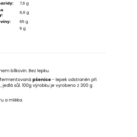
aridy
:
7,6 g
ho
6,6 g
y
:
oviny
:
65 g
6 g
em bílkovin. Bez lepku.
, fermentovaná
pšenice
- lepek odstraněn při
, jedlá sůl. 100g výrobku je vyrobeno z 300 g
ru a mléka.