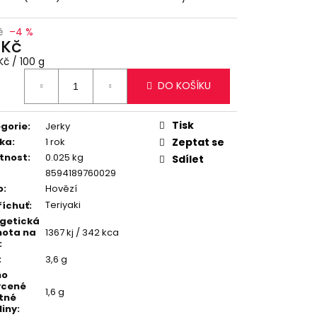
RKY, 250 G
č
–4 %
č
 Kč
ná
Kč / 100 g
:
DO KOŠÍKU
Tisk
gorie
:
Jerky
ka
:
1 rok
Zeptat se
tnost
:
0.025 kg
Sdílet
8594189760029
o
:
Hovězí
Teriyaki
říchuť
:
getická
ota na
1367 kj / 342 kca
:
:
3,6 g
ho
ycené
1,6 g
tné
liny
: