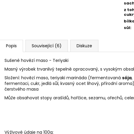
sach
z to
cukr
bílk
sůl
:
Popis
Související (6)
Diskuze
Sušené hovězí maso - Teriyaki
Masný výrobek trvanlivý tepelně opracovaný, s vysokým obsah
Složení: hovězí maso, teriyaki marináda (fermentovaná
sója
fermentaci, cukr, jedlá sůl, kvasný ocet lihový, přírodní aroma)
čerstvého masa
Může obsahovat stopy arašídů, hořčice, sezamu, ořechů, cele
Výživové údaje na 100g: