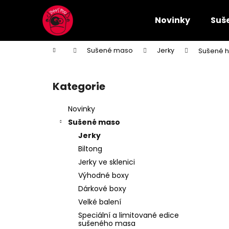
K
Přejít
na
o
Novinky
Suš
obsah
Zpět
Zpět
š
do
do
í
Domů
Sušené maso
Jerky
Sušené ho
k
obchodu
obchodu
P
o
Kategorie
Přeskočit
s
kategorie
t
Novinky
r
Sušené maso
a
Jerky
n
Biltong
n
Jerky ve sklenici
í
Výhodné boxy
p
Dárkové boxy
a
Velké balení
n
Speciální a limitované edice
e
sušeného masa