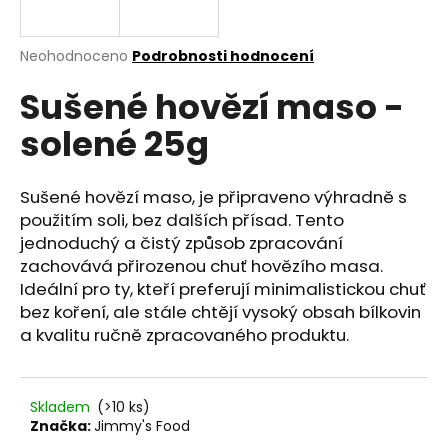
a
j
Průměrné
Neohodnoceno
Podrobnosti hodnocení
í
hodnocení
Sušené hovězí maso -
produktu
t
je
?
solené 25g
0,0
z
5
hvězdiček.
Sušené hovězí maso, je připraveno výhradně s
použitím soli, bez dalších přísad. Tento
HLEDAT
jednoduchý a čistý způsob zpracování
zachovává přirozenou chuť hovězího masa.
Ideální pro ty, kteří preferují minimalistickou chuť
bez koření, ale stále chtějí vysoký obsah bílkovin
D
a kvalitu ručně zpracovaného produktu.
o
p
o
r
Skladem
(>10 ks)
u
Značka:
Jimmy's Food