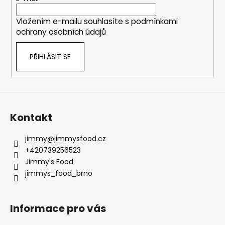
í
Vložením e-mailu souhlasíte s
podmínkami
ochrany osobních údajů
PŘIHLÁSIT SE
Kontakt
jimmy
@
jimmysfood.cz
+420739256523
Jimmy's Food
jimmys_food_brno
Informace pro vás