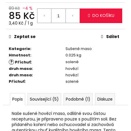
č
u
89 Kč
–4 %
85 Kč
j
DO KOŠÍKU
e
Měrná
3,40 Kč / 1 g
m
cena:
e
Zeptat se
Sdílet
Kategorie
:
Sušené maso
JERKY
TYČINKY
Hmotnost
:
0.025 kg
S
?
solené
Příchuť
:
PŘÍCHUTÍ
druh masa
:
hovězí
WORCESTER
VE
druh masa
:
hovězí
SKLENICI,
Příchuť
:
solené
80
G
250
Popis
Související (5)
Podobné (1)
Diskuze
Kč
Původně:
260
Naše sušené hovězí maso, odlišné svou čistou
Kč
recepturou, je připraveno pouze s použitím soli. Bez
přidaného koření nebo ochucovadel si zachovává
autentickou chuť kvalitního hovězího masa. Tento