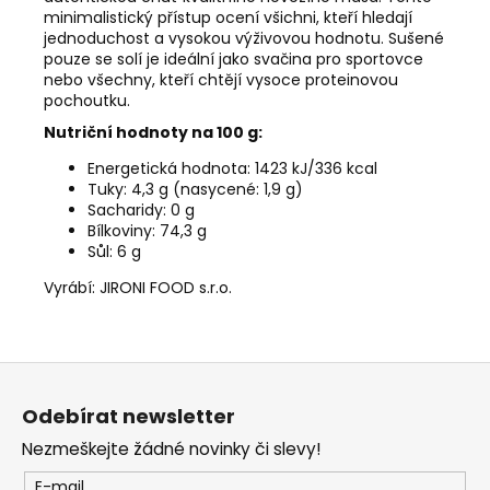
minimalistický přístup ocení všichni, kteří hledají
jednoduchost a vysokou výživovou hodnotu. Sušené
pouze se solí je ideální jako svačina pro sportovce
nebo všechny, kteří chtějí vysoce proteinovou
pochoutku.
Nutriční hodnoty na 100 g:
Energetická hodnota: 1423 kJ/336 kcal
Tuky: 4,3 g (nasycené: 1,9 g)
Sacharidy: 0 g
Bílkoviny: 74,3 g
Sůl: 6 g
Vyrábí: JIRONI FOOD s.r.o.
Z
á
Odebírat newsletter
p
Nezmeškejte žádné novinky či slevy!
a
t
E-mail