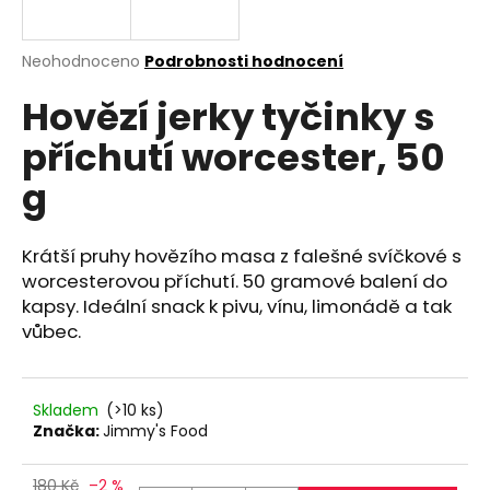
a
j
Průměrné
Neohodnoceno
Podrobnosti hodnocení
í
hodnocení
Hovězí jerky tyčinky s
produktu
t
je
?
příchutí worcester, 50
0,0
z
g
5
hvězdiček.
Krátší pruhy hovězího masa z falešné svíčkové s
HLEDAT
worcesterovou příchutí. 50 gramové balení do
kapsy. Ideální snack k pivu, vínu, limonádě a tak
vůbec.
D
o
p
Skladem
(>10 ks)
o
Značka:
Jimmy's Food
r
u
180 Kč
–2 %