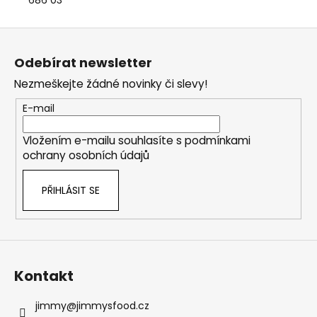
Z
á
Odebírat newsletter
p
Nezmeškejte žádné novinky či slevy!
a
t
E-mail
í
Vložením e-mailu souhlasíte s
podmínkami
ochrany osobních údajů
PŘIHLÁSIT SE
Kontakt
jimmy
@
jimmysfood.cz