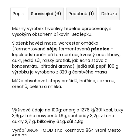
Popis
Související (6)
Podobné (1)
Diskuze
Masný výrobek trvanlivý tepelně opracovaný, s
vysokým obsahem bílkovin. Bez lepku.
Složení: hovězí maso, worcester omáčka
(fermentovaná
sója
, fermentovaná
pšenice
-
lepek odstraněn při fermentaci, kvasný ocet lihový,
cukr, jedlá sůl, rajský protlak, jablečná šťáva z
koncentrátu, přírodní aroma), jedlá sůl, pepř.
100 g
výrobku je vyrobeno z 320 g čerstvého masa
Může obsahovat stopy arašídů, hořčice, sezamu,
ořechů, celeru a mléka.
Výživové údaje na 100g: energie 1276 kj/301 kcal, tuky
3,6g,z toho nasycené 1,6g, sacharidy 3,2g, z toho
cukry 2,7 g, bílkoviny 64g, sůl 4,8g.
Vyrábí JIRONI FOOD s.r.o. Kosmova 864 Staré Město
686 03