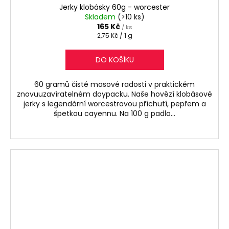
Jerky klobásky 60g - worcester
Skladem
(>10 ks)
165 Kč
/ ks
Měrná
2,75 Kč / 1 g
cena:
DO KOŠÍKU
60 gramů čisté masové radosti v praktickém
znovuuzavíratelném doypacku. Naše hovězí klobásové
jerky s legendární worcestrovou příchutí, pepřem a
špetkou cayennu. Na 100 g padlo...