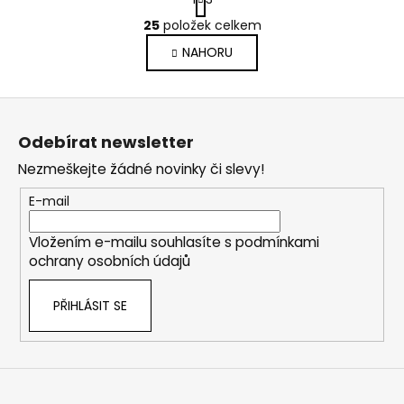
t
r
25
položek celkem
O
á
v
NAHORU
n
l
k
o
á
Z
v
d
á
á
a
Odebírat newsletter
n
p
c
í
Nezmeškejte žádné novinky či slevy!
í
a
p
t
E-mail
r
í
v
Vložením e-mailu souhlasíte s
podmínkami
k
ochrany osobních údajů
y
v
PŘIHLÁSIT SE
ý
p
i
s
u