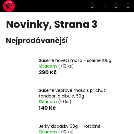
K
Přejít
Hledat
Náku
M
Přihlášen
na
o
obsah
Zpět
Zpět
košík
š
Novinky
, Strana 3
í
C
k
Nejprodávanější
o
p
o
Sušené hovězí maso - solené 100g
t
Skladem
(>10 ks)
ř
290 Kč
e
b
Sušené vepřové maso s příchutí
u
tandoori a cibule, 50g
j
Skladem
(10 ks)
140 Kč
e
t
e
Jerky klobásky 60g - Hořčičné
n
Skladem
(>10 ks)