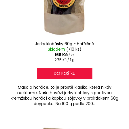
č
o
u
d
j
e
u
m
k
e
t
ů
Jerky klobásky 60g - Hořčičné
JERKY
Skladem
(>10 ks)
TYČINKY
165 Kč
/ ks
S
Měrná
2,75 Kč / 1 g
PŘÍCHUTÍ
cena:
WORCESTER
DO KOŠÍKU
VE
SKLENICI,
200
Maso a hořčice, to je prostě klasika, která nikdy
G
nezklame. Naše hovězí jerky klobásy s poctivou
620
kremžskou hořčicí a kapkou sójovky v praktickém 60g
Kč
doypacku. Na 100 g padlo 200...
Původně:
660
Kč