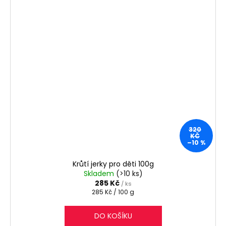
320
KČ
–10 %
Krůtí jerky pro děti 100g
Skladem
(>10 ks)
285 Kč
/ ks
Měrná
285 Kč / 100 g
cena:
DO KOŠÍKU