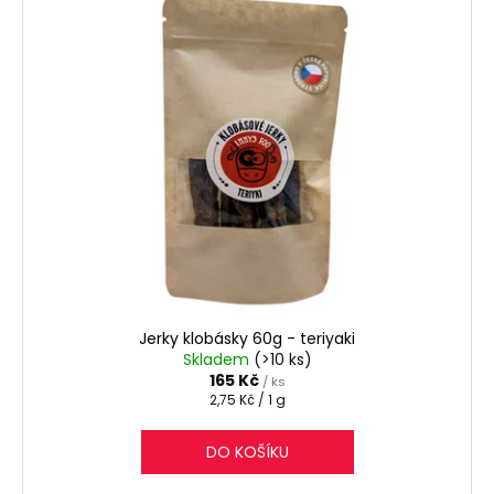
Jerky klobásky 60g - teriyaki
Skladem
(>10 ks)
165 Kč
/ ks
Měrná
2,75 Kč / 1 g
cena:
DO KOŠÍKU