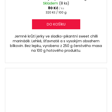
Skladem
(8 ks)
80 Kč
/ ks
Měrná
320 Kč / 100 g
cena:
DO KOŠÍKU
Jemné krůtí jerky ve sladko-pikantní sweet chilli
marinádě. Lehké, šťavnaté a s vysokým obsahem
bílkovin. Bez lepku, vyrobeno z 250 g čerstvého masa
na 100 g hotového produktu.