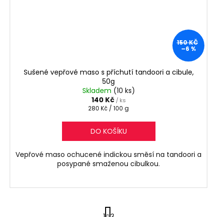
150 KČ
–6 %
Sušené vepřové maso s příchutí tandoori a cibule,
50g
Skladem
(10 ks)
140 Kč
/ ks
Měrná
280 Kč / 100 g
cena:
DO KOŠÍKU
Vepřové maso ochucené indickou směsí na tandoori a
posypané smaženou cibulkou.
S
1
3