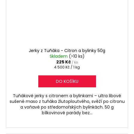
Jerky z Tuňáka - Citron a bylinky 50g
Skladem
(>10 ks)
225 Kč
/ ks
Měrná
4 500 Kč / 1 kg
cena:
DO KOŠÍKU
Tuňákové jerky s citronem a bylinkami – ultra libové
sušené maso z tuňáka žlutoploutvého, svěží po citronu
a voňavé po středomořských bylinkách. 50 g
bílkovinové parády bez...