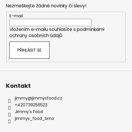
p
Nezmeškejte žádné novinky či slevy!
a
t
E-mail
í
Vložením e-mailu souhlasíte s
podmínkami
ochrany osobních údajů
PŘIHLÁSIT SE
Kontakt
jimmy
@
jimmysfood.cz
+420739256523
Jimmy's Food
jimmys_food_brno