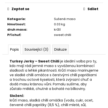
č
cena:
u
Zeptat se
Sdílet
j
e
Kategorie
:
Sušené maso
m
Hmotnost
:
0.03 kg
e
druh masa
:
krůtí
Příchuť
:
sweet chilli
SUŠENÉ
HOVĚZÍ
MASO
Popis
Související (3)
Diskuze
S
PŘÍCHUTÍ
Turkey Jerky – Sweet Chilli
je ideální volba pro ty,
TERIYAKI,
25
kdo mají rádi jemné maso s vyváženou kombinací
G
sladkosti a lehké pikantnosti. Krůtí maso marinujeme
ve sladké chilli omáčce s čerstvými chilli papričkami
85
a trochou octové kyselosti, která zvýrazní chuť a
Kč
dodá masu krásnou vůni. Pomalu sušíme, aby
Původně:
89
zůstalo měkké, chutné a bohaté na bílkoviny.
Kč
Složení:
krůtí maso, sladká chilli omáčka (voda, cukr, ocet,
červené chilli papričky (8,5 %), chilli mleté, sůl,