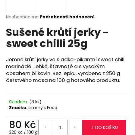
a
j
Průměrné
Neohodnoceno
Podrobnosti hodnocení
í
hodnocení
Sušené krůtí jerky -
produktu
t
je
?
sweet chilli 25g
0,0
z
5
hvězdiček.
Jemné krůtí jerky ve sladko-pikantní sweet chilli
marinádě. Lehké, šťavnaté a s vysokým
HLEDAT
obsahem bílkovin. Bez lepku, vyrobeno z 250 g
čerstvého masa na 100 g hotového produktu.
D
o
Skladem
(8 ks)
Značka:
Jimmy's Food
p
o
80 Kč
r
DO KOŠÍKU
u
Měrná
320 Kč / 100 g