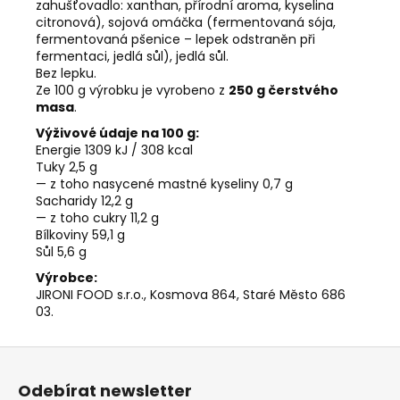
zahušťovadlo: xanthan, přírodní aroma, kyselina
citronová), sojová omáčka (fermentovaná sója,
fermentovaná pšenice – lepek odstraněn při
fermentaci, jedlá sůl), jedlá sůl.
Bez lepku.
Ze 100 g výrobku je vyrobeno z
250 g čerstvého
masa
.
Výživové údaje na 100 g:
Energie 1309 kJ / 308 kcal
Tuky 2,5 g
— z toho nasycené mastné kyseliny 0,7 g
Sacharidy 12,2 g
— z toho cukry 11,2 g
Bílkoviny 59,1 g
Sůl 5,6 g
Výrobce:
JIRONI FOOD s.r.o., Kosmova 864, Staré Město 686
03.
Z
á
Odebírat newsletter