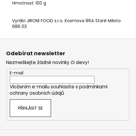
Hmotnost: 100 g
Vyrábí JIRONI FOOD s.r.o. Kosmova 864 Staré Město
686 03
Z
á
Odebírat newsletter
p
Nezmeškejte žádné novinky či slevy!
a
t
E-mail
í
Vložením e-mailu souhlasíte s
podmínkami
ochrany osobních údajů
PŘIHLÁSIT SE