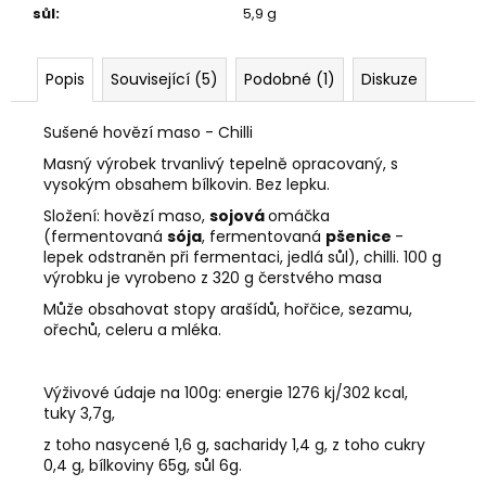
sůl
:
5,9 g
Popis
Související (5)
Podobné (1)
Diskuze
Sušené hovězí maso - Chilli
Masný výrobek trvanlivý tepelně opracovaný, s
vysokým obsahem bílkovin. Bez lepku.
Složení: hovězí maso,
sojová
omáčka
(fermentovaná
sója
, fermentovaná
pšenice
-
lepek odstraněn při fermentaci, jedlá sůl), chilli.
100 g
výrobku je vyrobeno z 320 g čerstvého masa
Může obsahovat stopy arašídů, hořčice, sezamu,
ořechů, celeru a mléka.
Výživové údaje na 100g: energie 1276 kj/302 kcal,
tuky 3,7g,
z toho nasycené 1,6 g, sacharidy 1,4 g, z toho cukry
0,4 g, bílkoviny 65g, sůl 6g.