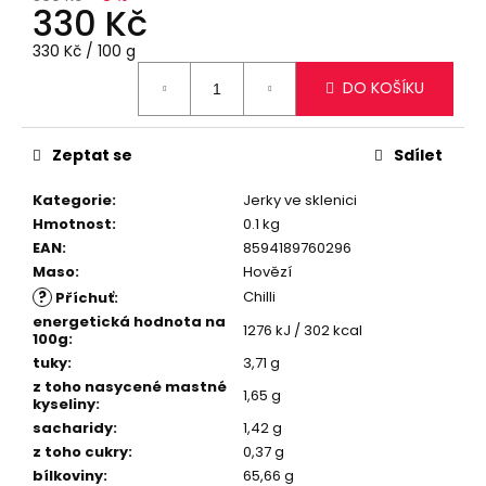
č
330 Kč
u
j
Měrná
330 Kč / 100 g
cena:
e
DO KOŠÍKU
m
e
Zeptat se
Sdílet
KRABICE
Kategorie
:
Jerky ve sklenici
PLNÁ
JERKY,
Hmotnost
:
0.1 kg
250
EAN
:
8594189760296
G
Maso
:
Hovězí
780
?
Chilli
Příchuť
:
Kč
energetická hodnota na
Původně:
1276 kJ / 302 kcal
100g
:
870
Kč
tuky
:
3,71 g
z toho nasycené mastné
1,65 g
kyseliny
:
sacharidy
:
1,42 g
z toho cukry
:
0,37 g
bílkoviny
:
65,66 g