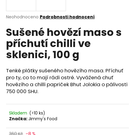
a
j
Průměrné
Neohodnoceno
Podrobnosti hodnocení
í
hodnocení
Sušené hovězí maso s
produktu
t
je
?
příchutí chilli ve
0,0
z
sklenici, 100 g
5
hvězdiček.
Tenké plátky sušeného hovězího masa. Příchuť
HLEDAT
pro ty, co to mají rádi ostré. Vyvážená chuť
hovězího a chilli papriček Bhut Jolokia o pálivosti
750 000 SHU.
D
o
p
Skladem
(>10 ks)
o
Značka:
Jimmy's Food
r
u
360 Kč
–8 %