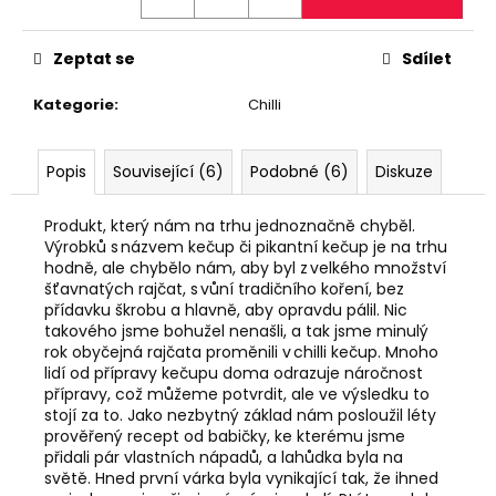
č
u
j
Zeptat se
Sdílet
e
m
Kategorie
:
Chilli
e
Popis
Související (6)
Podobné (6)
Diskuze
HOVĚZÍ
JERKY
Produkt, který nám na trhu jednoznačně chyběl.
TYČINKY
S
Výrobků s názvem kečup či pikantní kečup je na trhu
PŘÍCHUTÍ
hodně, ale chybělo nám, aby byl z velkého množství
WORCESTER,
šťavnatých rajčat, s vůní tradičního koření, bez
50
přídavku škrobu a hlavně, aby opravdu pálil. Nic
G
takového jsme bohužel nenašli, a tak jsme minulý
175
rok obyčejná rajčata proměnili v chilli kečup. Mnoho
Kč
lidí od přípravy kečupu doma odrazuje náročnost
Původně:
přípravy, což můžeme potvrdit, ale ve výsledku to
180
stojí za to. Jako nezbytný základ nám posloužil léty
Kč
prověřený recept od babičky, ke kterému jsme
přidali pár vlastních nápadů, a lahůdka byla na
světě. Hned první várka byla vynikající tak, že ihned