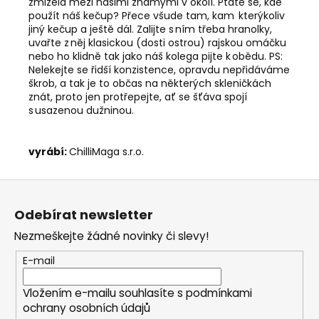
zmizela mezi našimi známými v okolí. Ptáte se, kde
použít náš kečup? Přece všude tam, kam kterýkoliv
jiný kečup a ještě dál. Zalijte s ním třeba hranolky,
uvařte z něj klasickou (dosti ostrou) rajskou omáčku
nebo ho klidně tak jako náš kolega pijte k obědu. PS:
Nelekejte se řidší konzistence, opravdu nepřidáváme
škrob, a tak je to občas na některých skleničkách
znát, proto jen protřepejte, ať se šťáva spojí
s usazenou dužninou.
vyrábí:
ChilliMaga s.r.o.
Z
á
Odebírat newsletter
p
Nezmeškejte žádné novinky či slevy!
a
t
E-mail
í
Vložením e-mailu souhlasíte s
podmínkami
ochrany osobních údajů