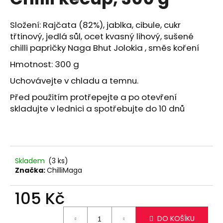
je
a
0,0
z
j
Složení: Rajčata (82%), jablka, cibule, cukr
5
třtinový, jedlá sůl, ocet kvasný lihový, sušené
í
hvězdiček.
chilli papričky Naga Bhut Jolokia , směs koření
t
?
Hmotnost: 300 g
Uchovávejte v chladu a temnu.
Před použitím protřepejte a po otevření
skladujte v lednici a spotřebujte do 10 dnů
HLEDAT
D
Skladem
(3 ks)
o
Značka:
ChilliMaga
p
o
105 Kč
r
Měrná
u
DO KOŠÍKU
cena: