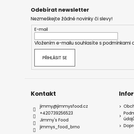
á
Odebírat newsletter
p
Nezmeškejte žádné novinky či slevy!
a
t
E-mail
í
Vložením e-mailu souhlasíte s
podmínkami o
PŘIHLÁSIT SE
Kontakt
Info
jimmy
@
jimmysfood.cz
Obch
+420739256523
Podm
údaj
Jimmy's Food
Dopr
jimmys_food_brno