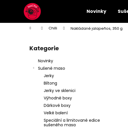
K
Přejít
na
o
Novinky
Suš
obsah
Zpět
Zpět
š
do
do
í
Domů
Chilli
Nakládané jalapeños, 350 g
k
obchodu
obchodu
P
o
Kategorie
Přeskočit
s
kategorie
t
Novinky
r
Sušené maso
a
Jerky
n
Biltong
n
Jerky ve sklenici
í
Výhodné boxy
p
Dárkové boxy
a
Velké balení
n
Speciální a limitované edice
e
sušeného masa