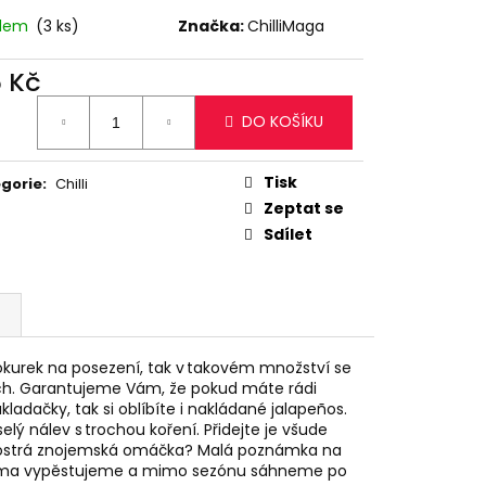
RKY, 250 G
adem
(3 ks)
Značka:
ChilliMaga
č
5 Kč
ná
DO KOŠÍKU
:
Tisk
gorie
:
Chilli
Zeptat se
Sdílet
okurek na posezení, tak v takovém množství se
ch. Garantujeme Vám, že pokud máte rádi
ladačky, tak si oblíbíte i nakládané jalapeños.
elý nálev s trochou koření. Přidejte je všude
a ostrá znojemská omáčka? Malá poznámka na
 doma vypěstujeme a mimo sezónu sáhneme po