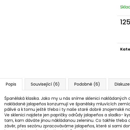
JERKY TYČINKY S PŘÍCHUTÍ WORCESTER
KRABICE PLNÁ JE
VE SKLENICI, 80 G
Skl
780 Kč
250 Kč
Původně:
870 K
Původně:
260 Kč
12
Měr
cena
Kate
Popis
Související (6)
Podobné (6)
Diskuze
Španělská klasika. Jako my u nás sníme sklenici nakládaných 
nakládané jalapeños konzumují ve španělsky mluvících zemí
pálivé a k tomu ještě třeba i ty naše staré dobré znojemské nak
Ve sklenici najdete jen papričky odrůdy jalapeños a sladko- kys
tam, kam dáváte jinou nákládanou zeleninu. Co takhle třeb
závěr, přes sezónu zpracováváme jalapeños, které si sami