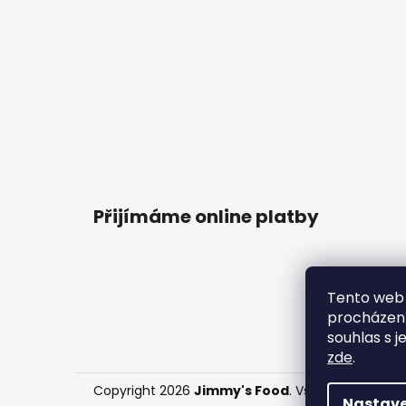
Přijímáme online platby
Tento web 
procházení
souhlas s j
zde
.
Copyright 2026
Jimmy's Food
. Všechna práva v
Nastave