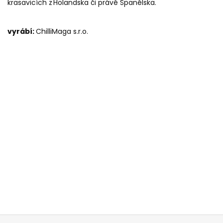
krasavicích z Holandska či právě Španělska.
vyrábí:
ChilliMaga s.r.o.