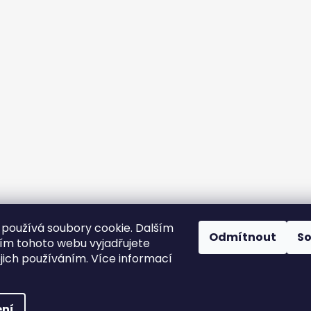
používá soubory cookie. Dalším
Odmítnout
S
m tohoto webu vyjadřujete
ejich používáním. Více informací
yhrazena.
ní