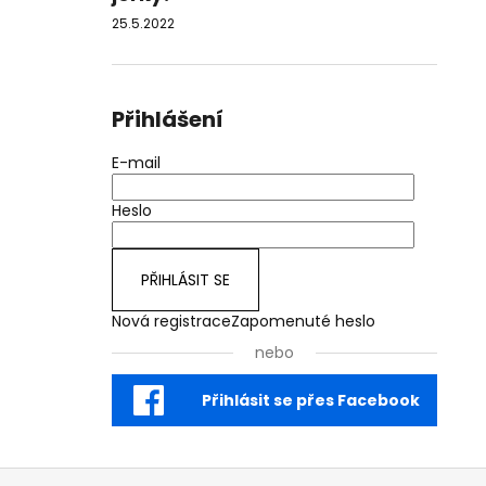
25.5.2022
Přihlášení
E-mail
Heslo
PŘIHLÁSIT SE
Nová registrace
Zapomenuté heslo
nebo
Přihlásit se přes Facebook
Z