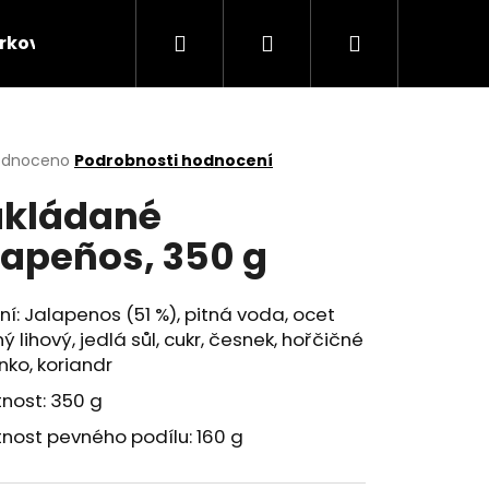
Hledat
Přihlášení
Nákupní
rkové balíčky
Kontakt
Velkoobchodní prode
košík
rné
odnoceno
Podrobnosti hodnocení
cení
kládané
ktu
lapeños, 350 g
ček.
ní: Jalapenos (51 %), pitná voda, ocet
ý lihový, jedlá sůl, cukr, česnek, hořčičné
ko, koriandr
nost: 350 g
nost pevného podílu: 160 g
Následující