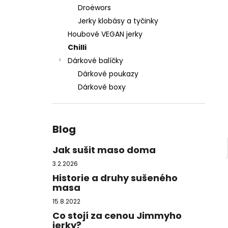
MEGA ZÁSOBA SUŠENÉHO MASA, 1 KG
-
l
Droëwors
DOPRAVA ZDARMA
Jerky klobásy a tyčinky
2 950 Kč
Původně:
3 300 Kč
Houbové VEGAN jerky
Chilli
Dárkové balíčky
Dárkové poukazy
Dárkové boxy
Blog
Jak sušit maso doma
3.2.2026
Historie a druhy sušeného
masa
15.8.2022
Co stojí za cenou Jimmyho
jerky?