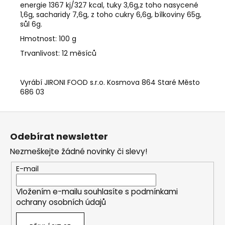
energie 1367 kj/327 kcal, tuky 3,6g,z toho nasycené
1,6g, sacharidy 7,6g, z toho cukry 6,6g, bílkoviny 65g,
sůl 6g.
Hmotnost: 100 g
Trvanlivost: 12 měsíců
Vyrábí JIRONI FOOD s.r.o. Kosmova 864 Staré Město
686 03
Z
á
Odebírat newsletter
p
Nezmeškejte žádné novinky či slevy!
a
t
E-mail
í
Vložením e-mailu souhlasíte s
podmínkami
ochrany osobních údajů