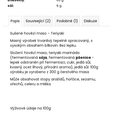
bílkoviny
:
65 g
sůl
:
6 g
Popis
Související (2)
Podobné (1)
Diskuze
Sušené hovězí maso - Teriyaki
Masný výrobek trvanlivý tepelně opracovaný, s
vysokým obsahem bílkovin. Bez lepku.
Složení: hovězí maso, teriyaki marináda
(fermentovaná
sója
, fermentovaná
pšenice
-
lepek odstraněn při fermentaci, cukr, jedlá sůl,
kvasný ocet lihový, přírodní aroma), jedlá sůl. 100g
výrobku je vyrobeno z 300 g čerstvého masa
Může obsahovat stopy arašídů, hořčice, sezamu,
ořechů, celeru a mléka.
Výživové údaje na 100g: