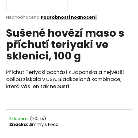
a
j
Průměrné
Neohodnoceno
Podrobnosti hodnocení
í
hodnocení
Sušené hovězí maso s
produktu
t
je
?
příchutí teriyaki ve
0,0
z
sklenici, 100 g
5
hvězdiček.
Příchuť Teriyaki pochází z Japonska a největší
HLEDAT
oblibu získala v USA. Sladkoslaná kombinace,
která vás jen tak nepustí.
D
o
p
o
Skladem
(>10 ks)
r
Značka:
Jimmy's Food
u