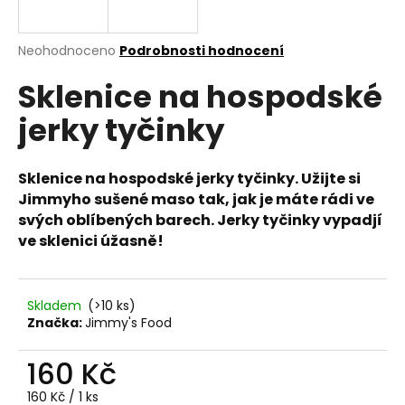
a
j
Průměrné
Neohodnoceno
Podrobnosti hodnocení
í
hodnocení
Sklenice na hospodské
produktu
t
je
?
jerky tyčinky
0,0
z
5
hvězdiček.
Sklenice na
hospodské jerky tyčinky.
Užijte si
Jimmyho sušené maso tak, jak je máte rádi ve
HLEDAT
svých oblíbených barech. Jerky tyčinky vypadjí
ve sklenici úžasně!
D
o
Skladem
(>10 ks)
Značka:
Jimmy's Food
p
o
160 Kč
r
u
Měrná
160 Kč / 1 ks