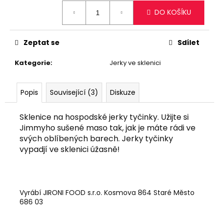
č
cena:
u
DO KOŠÍKU
j
e
Zeptat se
Sdílet
m
e
Kategorie
:
Jerky ve sklenici
KRŮTÍ
JERKY
Popis
Související (3)
Diskuze
PRO
DĚTI
Sklenice na
hospodské jerky tyčinky.
Užijte si
25G
Jimmyho sušené maso tak, jak je máte rádi ve
80
svých oblíbených barech. Jerky tyčinky
Kč
vypadjí ve sklenici úžasně!
Vyrábí JIRONI FOOD s.r.o. Kosmova 864 Staré Město
686 03