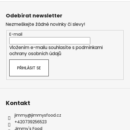
Z
á
Odebírat newsletter
p
Nezmeškejte žádné novinky či slevy!
a
t
E-mail
í
Vložením e-mailu souhlasíte s
podmínkami
ochrany osobních údajů
PŘIHLÁSIT SE
Kontakt
jimmy
@
jimmysfood.cz
+420739256523
Jimmy's Food