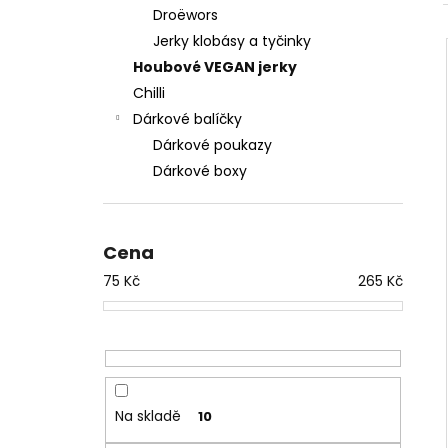
MEGA ZÁSOBA SUŠENÉHO MASA, 1 KG
-
l
Droëwors
DOPRAVA ZDARMA
Jerky klobásy a tyčinky
2 950 Kč
Původně:
3 300 Kč
Houbové VEGAN jerky
Chilli
Dárkové balíčky
Dárkové poukazy
Dárkové boxy
Cena
75
Kč
265
Kč
Na skladě
10