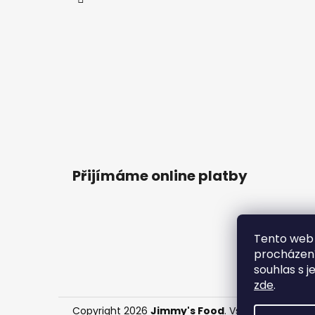
Přijímáme online platby
Tento web 
procházení
souhlas s j
zde
.
Copyright 2026
Jimmy's Food
. Všechna práva v