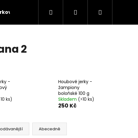
Hledat
Přihlášení
Nákupní
rkové balíčky
Kontakt
Velkoobchodní prode
košík
rana 2
rky -
Houbové jerky -
ový
žampiony
boloňské 100 g
>10 ks)
Skladem
(>10 ks)
250 Kč
Následující
rodávanější
Abecedně