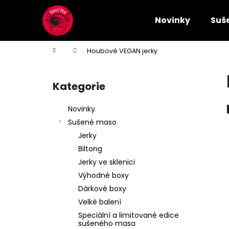
K
Přejít
na
o
Novinky
Suš
obsah
Zpět
Zpět
š
do
do
í
Domů
Houbové VEGAN jerky
k
obchodu
obchodu
P
o
Kategorie
Přeskočit
s
kategorie
t
Novinky
r
Sušené maso
a
Jerky
n
Biltong
n
Jerky ve sklenici
í
Výhodné boxy
p
Dárkové boxy
a
Velké balení
n
Speciální a limitované edice
e
sušeného masa