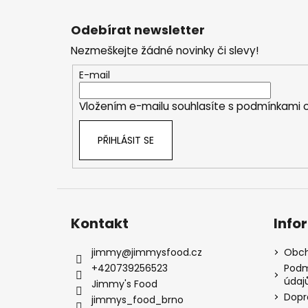
Z
á
Odebírat newsletter
p
Nezmeškejte žádné novinky či slevy!
a
t
E-mail
í
Vložením e-mailu souhlasíte s
podmínkami o
PŘIHLÁSIT SE
Kontakt
Info
jimmy
@
jimmysfood.cz
Obch
+420739256523
Podm
údaj
Jimmy's Food
Dopr
jimmys_food_brno