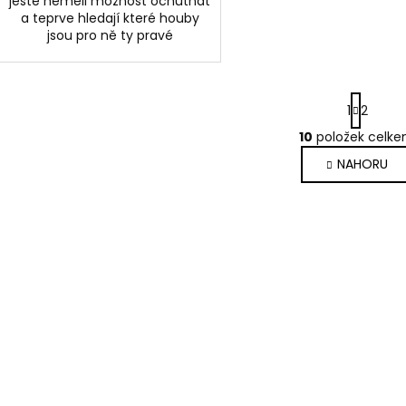
ještě neměli možnost ochutnat
a teprve hledají které houby
jsou pro ně ty pravé
S
1
2
t
r
10
položek celk
O
á
v
NAHORU
n
l
k
o
á
v
d
á
a
n
c
í
í
p
r
v
k
y
v