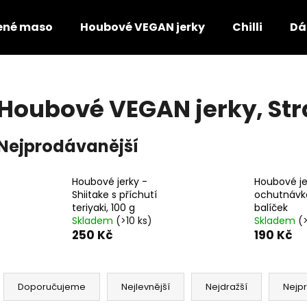
ené maso
Houbové VEGAN jerky
Chilli
Dá
Co potřebujete najít?
Houbové VEGAN jerky
, St
HLEDAT
Nejprodávanější
Houbové jerky -
Houbové je
Doporučujeme
Shiitake s příchutí
ochutnávk
teriyaki, 100 g
balíček
Skladem
(>10 ks)
Skladem
(
250 Kč
190 Kč
Ř
a
Doporučujeme
Nejlevnější
Nejdražší
Nejp
z