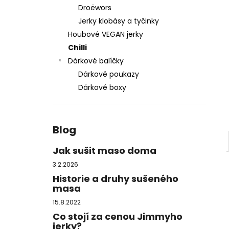
MEGA ZÁSOBA SUŠENÉHO MASA, 1 KG
-
l
Droëwors
DOPRAVA ZDARMA
Jerky klobásy a tyčinky
2 950 Kč
Původně:
3 300 Kč
Houbové VEGAN jerky
Chilli
Dárkové balíčky
Dárkové poukazy
Dárkové boxy
Blog
Jak sušit maso doma
3.2.2026
Historie a druhy sušeného
masa
15.8.2022
Co stojí za cenou Jimmyho
jerky?