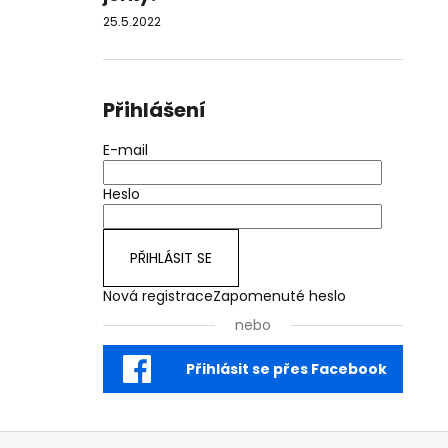
25.5.2022
Přihlášení
E-mail
Heslo
PŘIHLÁSIT SE
Nová registrace
Zapomenuté heslo
nebo
Přihlásit se přes Facebook
Z