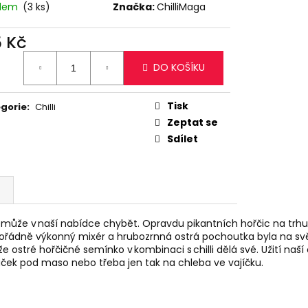
RKY, 250 G
adem
(3 ks)
Značka:
ChilliMaga
č
5 Kč
ná
DO KOŠÍKU
:
Tisk
gorie
:
Chilli
Zeptat se
Sdílet
emůže v naší nabídce chybět. Opravdu pikantních hořčic na trhu 
řádně výkonný mixér a hrubozrnná ostrá pochoutka byla na světě
e ostré hořčičné semínko v kombinaci s chilli dělá své. Užití naš
omáček pod maso nebo třeba jen tak na chleba ve vajíčku.