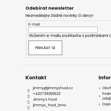
á
Odebírat newsletter
p
Nezmeškejte žádné novinky či slevy!
a
t
E-mail
í
Vložením e-mailu souhlasíte s
podmínkami o
PŘIHLÁSIT SE
Kontakt
Info
jimmy
@
jimmysfood.cz
Obch
+420739256523
Podm
údaj
Jimmy's Food
Dopr
jimmys_food_brno