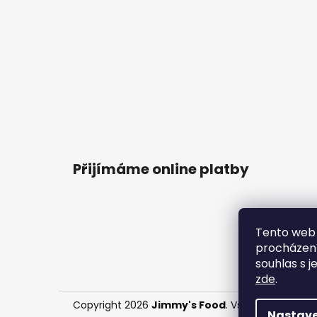
Přijímáme online platby
Tento web 
procházení
souhlas s j
zde
.
Copyright 2026
Jimmy's Food
. Všechna práva v
Nastave