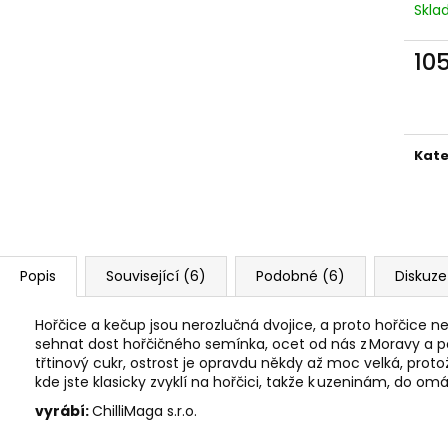
JERKY TYČINKY S PŘÍCHUTÍ WORCESTER
KRABICE PLNÁ JE
Skl
VE SKLENICI, 80 G
780 Kč
250 Kč
Původně:
870 K
10
Původně:
260 Kč
Měr
cena
Kate
Popis
Související (6)
Podobné (6)
Diskuze
Hořčice a kečup jsou nerozlučná dvojice, a proto hořčice n
sehnat dost hořčičného semínka, ocet od nás z Moravy a po
třtinový cukr, ostrost je opravdu někdy až moc velká, protož
kde jste klasicky zvyklí na hořčici, takže k uzeninám, do 
vyrábí:
ChilliMaga s.r.o.