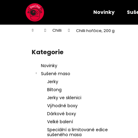
K
Přejít
na
o
Novinky
Suš
obsah
Zpět
Zpět
š
do
do
í
Domů
Chilli
Chilli hořčice, 200 g
k
obchodu
obchodu
P
o
Kategorie
Přeskočit
s
kategorie
t
Novinky
r
Sušené maso
a
Jerky
n
Biltong
n
Jerky ve sklenici
í
Výhodné boxy
p
Dárkové boxy
a
Velké balení
n
Speciální a limitované edice
e
sušeného masa