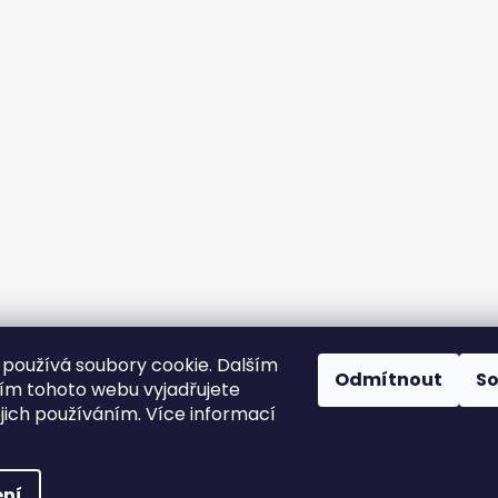
používá soubory cookie. Dalším
Odmítnout
S
m tohoto webu vyjadřujete
ejich používáním. Více informací
yhrazena.
ní