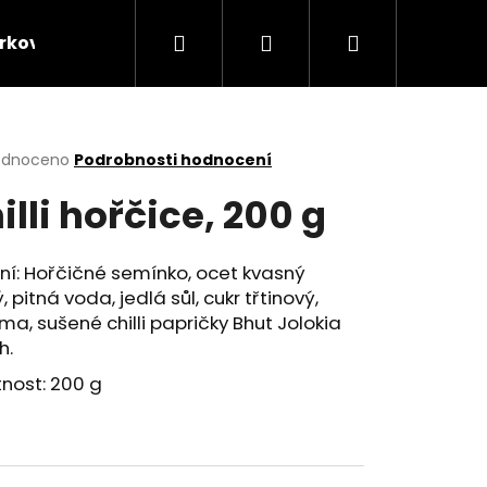
Hledat
Přihlášení
Nákupní
rkové balíčky
Kontakt
Velkoobchodní prode
košík
rné
odnoceno
Podrobnosti hodnocení
cení
illi hořčice, 200 g
ktu
ní: Hořčičné semínko, ocet kvasný
ý, pitná voda, jedlá sůl, cukr třtinový,
ček.
ma, sušené chilli papričky Bhut Jolokia
h.
nost: 200 g
Následující